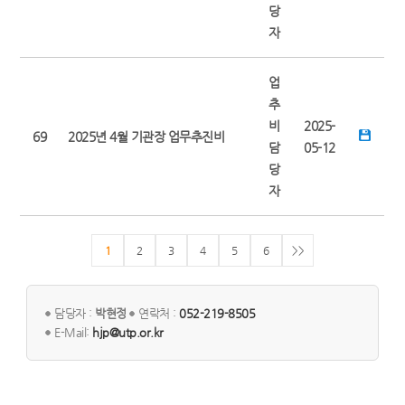
당
자
업
추
비
2025-
69
2025년 4월 기관장 업무추진비
담
05-12
당
자
1
2
3
4
5
6
>>
담당자 :
박현정
연락처 :
052-219-8505
E-Mail:
hjp@utp.or.kr