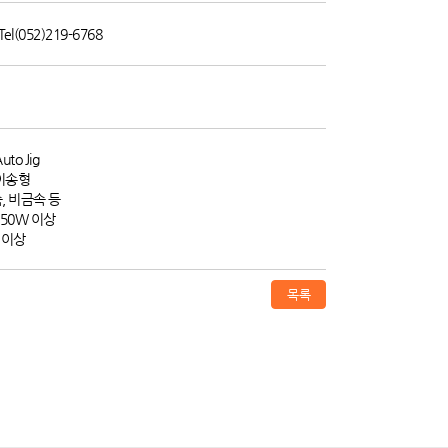
l(052)219-6768
to Jig
 이송형
, 비금속 등
150W 이상
 이상
목록