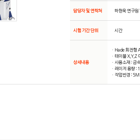
담당자 및 연락처
하현욱 연구원 Te
시험 기간 단위
시간
ㆍHade 회전형 Au
ㆍ테이블 X,Y,Z
상세내용
ㆍ사용소재 : 금속
ㆍ레이저 용량 : 
ㆍ작업반경 : 5M