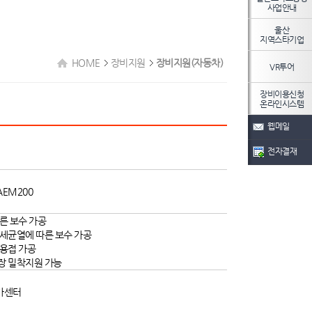
사업안내
울산
지역스타기업
HOME
장비지원
장비지원(자동차)
VR투어
장비이용신청
온라인시스템
웹메일
전자결재
AEM200
른 보수 가공
세균열에 따른 보수 가공
용접 가공
장 밀착지원 가능
가센터