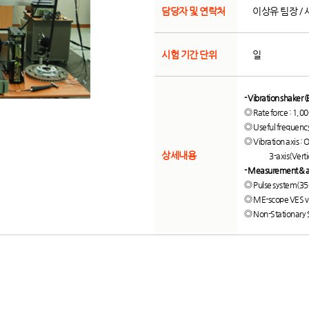
담당자 및 연락처
이상유 팀장 / 사
시험 기간 단위
일
- Vibration shaker
◎
Rate force : 1,
◎
Useful frequency
◎
Vibration axis : 
상세내용
3-axis(Vertical 
- Measurement & a
◎
Pulse system(35
◎
ME-scope VES v
◎
Non-Stationary 