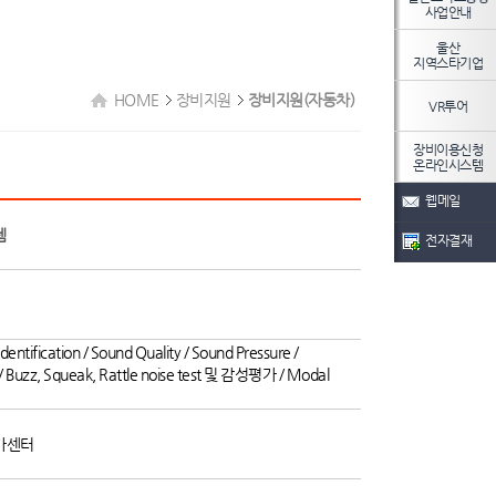
사업안내
울산
지역스타기업
HOME
장비지원
장비지원(자동차)
VR투어
장비이용신청
온라인시스템
웹메일
템
전자결재
entification / Sound Quality / Sound Pressure /
 / Buzz, Squeak, Rattle noise test 및 감성평가 / Modal
가센터