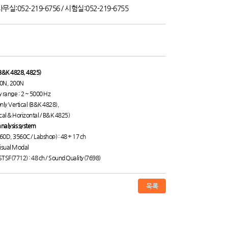
무실:052-219-6756 / 시험실:052-219-6755
 (B&K 4828, 4825)
000N, 200N
 range : 2 ~ 5000 Hz
Only Vertical (B&K 4828),
& Horizontal / B&K 4825)
nalysis system
60D, 3560C / Labshop) : 48 + 17 ch
isual Modal
STSF(7712) : 48 ch / Sound Quality(7698)
목록