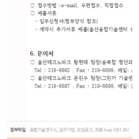
첨부파일
융합기술연구소_입주기업_모집공고_최종.hwp (591.0K)
첨부