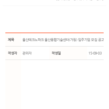
제목
울산테크노파크 울산융합기술센터(가칭) 입주기업 모집 공고
작성자
관리자
작성일
15-09-03