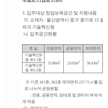
3. 입주대상 창업보육공간 및 지원내용
가. 소재지 : 울산광역시 중구 종가로 15 
파크 기술혁신동
나. 입주공간현황
호 실
전용면적
공용면적
계약면적
기술혁신B
동 301-1호
2
2
2
2
35.80m
23.63m
59.43m
기술혁신B
동 302-2호
※
기존 301호, 302호 계약면적 237.71㎡를 입주
로 나누어 균등분할
: 전용, 공용면적, 임대료 및 관리비 부과 비율
게 적용