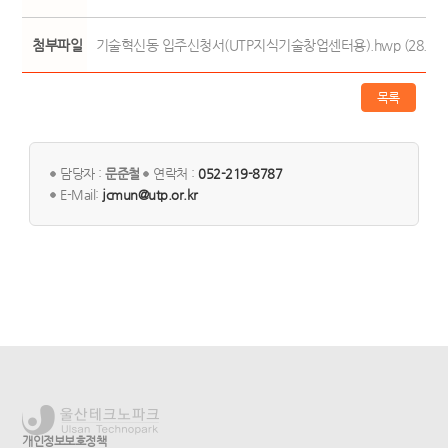
첨부파일
기술혁신동 입주신청서(UTP지식기술창업센터용).hwp (28.5K)
목록
담당자 :
문준철
연락처 :
052-219-8787
E-Mail:
jcmun@utp.or.kr
개인정보보호정책