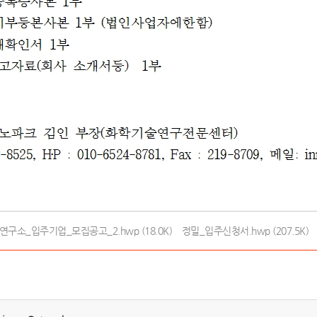
구소_입주기업_모집공고_2.hwp (18.0K)
정밀_입주신청서.hwp (207.5K)