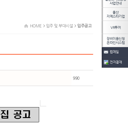
사업안내
울산
지역스타기업
HOME
입주 및 부대시설
입주공고
VR투어
장비이용신청
온라인시스템
웹메일
전자결재
990