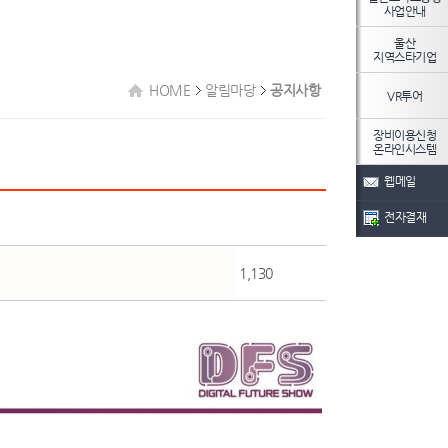
사업안내
울산
지역스타기업
HOME
알림마당
공지사항
VR투어
장비이용신청
온라인시스템
웹메일
전자결재
1,130