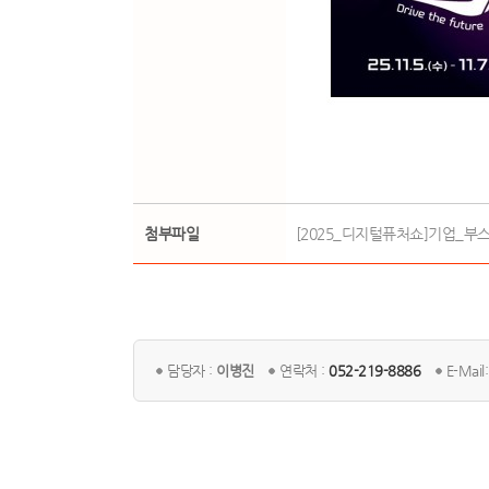
첨부파일
[2025_디지털퓨처쇼]기업_부스_
담당자 :
이병진
연락처 :
052-219-8886
E-Mail