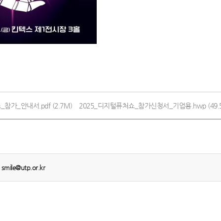
참가_안내서.pdf (2.7M)
2025_디지털퓨처쇼_참가신청서_기업용.hwp (49.5
:
smile@utp.or.kr