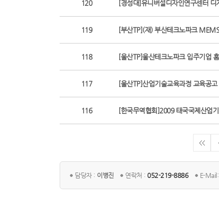
120
[경성대]유니버설디자인연구센터 디
119
[부산TP](재) 부산테크노파크 ME
118
[울산TP]울산테크노파크 입주기업 
117
[울산TP]산업기술교육과정 교육공고 (
116
[한국무역협회]2009 태국국제산업기계 
<<
담당자 :
이병진
연락처 :
052-219-8886
E-Mail