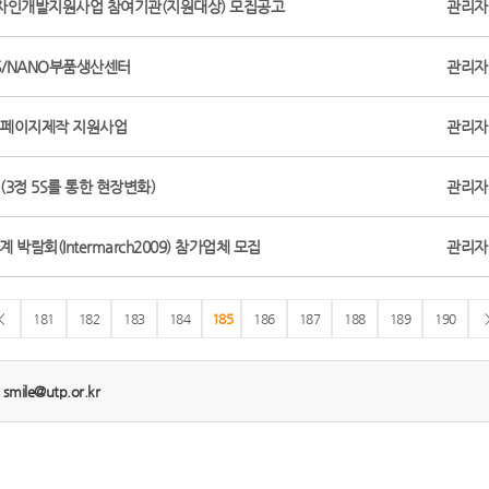
자인개발지원사업 참여기관(지원대상) 모집공고
관리자
MS/NANO부품생산센터
관리자
홈페이지제작 지원사업
관리자
3정 5S를 통한 현장변화)
관리자
박람회(Intermarch2009) 참가업체 모집
관리자
<
181
182
183
184
185
186
187
188
189
190
:
smile@utp.or.kr