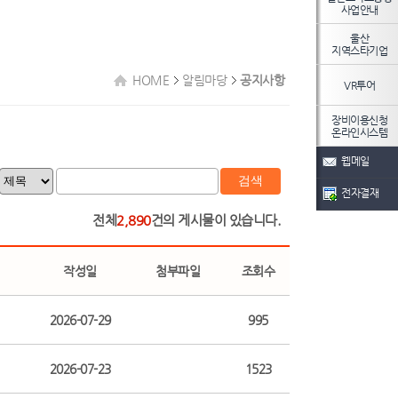
사업안내
울산
지역스타기업
HOME
알림마당
공지사항
VR투어
장비이용신청
온라인시스템
웹메일
검색
전자결재
전체
2,890
건의 게시물이 있습니다.
작성일
첨부파일
조회수
2026-07-29
995
2026-07-23
1523