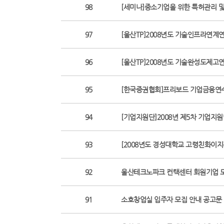
98
[세미나]중소기업을 위한 특허관리 
97
[울산TP]2008년도 기술인프라연계
96
[울산TP]2008년도 기술완성도제고
95
[한국증권협회]프리보드 기업금융연
94
[기업지원단]2008년 제5차 기업지
93
[2008년도 경성대학교 고령친화이
92
울산테크노파크 컨택센터 회원기업 
91
소호창업실 입주자 모집 안내 공고문