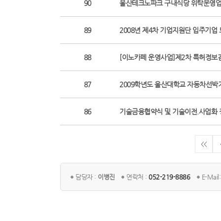
90
울산테크노파크 구내식당 위탁운영업
89
2008년 제4차 기업지원단 입주기업 
88
[이노카페 운영사업]제2차 특허정보
87
2009학년도 울산대학교 자동차선박
86
기술금융협약식 및 기술이전.사업화
<<
담당자 :
이병진
연락처 :
052-219-8886
E-Mail