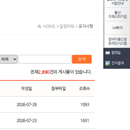
사업안내
울산
지역스타기업
HOME
알림마당
공지사항
VR투어
장비이용신청
온라인시스템
웹메일
검색
전자결재
전체
2,890
건의 게시물이 있습니다.
작성일
첨부파일
조회수
2026-07-29
1093
2026-07-23
1631