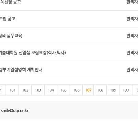
체선정 공고
관리자
모집 공고
관리자
검색 실무교육
관리자
기술대학원 신입생 모집요강(석사,박사)
관리자
 정부지원설명회 개최안내
관리자
<
181
182
183
184
185
186
187
188
189
190
:
smile@utp.or.kr