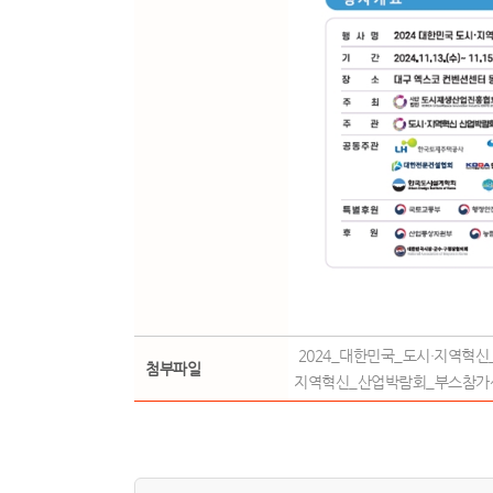
2024_대한민국_도시·지역혁신_
첨부파일
지역혁신_산업박람회_부스참가신청서.