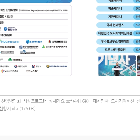
산업박람회_시상프로그램_상세개요.pdf (441.6K)
대한민국_도시지역혁신_산업
xlsx (175.0K)