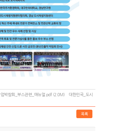
박람회_부스관련_매뉴얼.pdf (2.0M)
대한민국_도시
목록