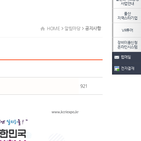
사업안내
울산
지역스타기업
HOME
알림마당
공지사항
VR투어
장비이용신청
온라인시스템
웹메일
전자결재
921