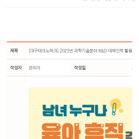
제목
[대구테크노파크] 2025년 과학기술분야 R&D 대체인력 활용 지
작성자
관리자
작성일
25-