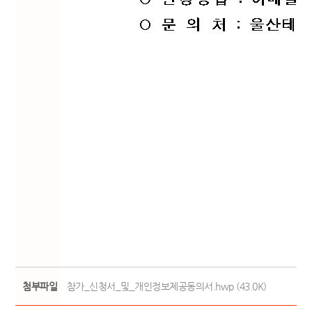
첨부파일
참가_신청서_및_개인정보제공동의서.hwp (43.0K)