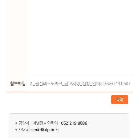
첨부파일
2._울산테크노파크_금고지정_신청_안내서.hwp (131.5K)
3
목록
담당자 :
이병진
연락처 :
052-219-8886
E-Mail:
smile@utp.or.kr