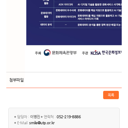
첨부파일
목록
담당자 :
이병진
연락처 :
052-219-8886
E-Mail:
smile@utp.or.kr