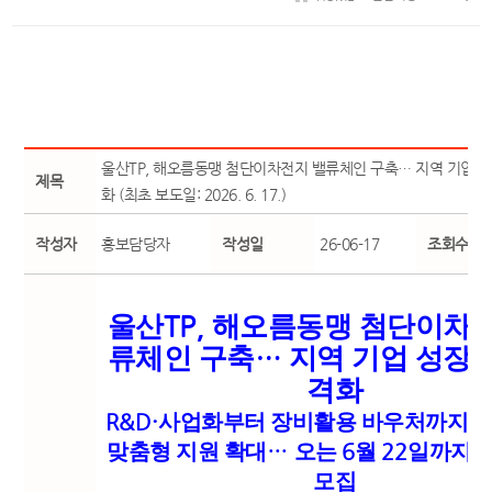
울산TP, 해오름동맹 첨단이차전지 밸류체인 구축… 지역 기업 
제목
화 (최초 보도일: 2026. 6. 17.)
작성자
홍보담당자
작성일
26-06-17
조회수
TP,
울산
해오름동맹 첨단이차전
…
류체인 구축
지역 기업 성장
격화
R&D·
사업화부터 장비활용 바우처까지 기
맞춤형 지원 확대
…
오는
6
월
22
일까지 
모집