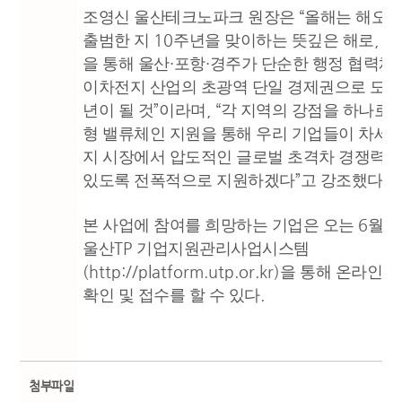
“
조영신 울산테크노파크 원장은
올해는 해오
10
,
출범한 지
주년을 맞이하는 뜻깊은 해로
이
·
·
을 통해 울산
포항
경주가 단순한 행정 협력체
이차전지 산업의 초광역 단일 경제권으로 도약
”
, “
년이 될 것
이라며
각 지역의 강점을 하나로 
형 밸류체인 지원을 통해 우리 기업들이 차세
지 시장에서 압도적인 글로벌 초격차 경쟁력을
”
.
있도록 전폭적으로 지원하겠다
고 강조했다
6
2
본 사업에 참여를 희망하는 기업은 오는
월
TP
울산
기업지원관리사업시스템
(
http://platform.utp.or.kr
)
을 통해 온라인으
.
확인 및 접수를 할 수 있다
첨부파일