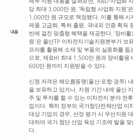
, ‘R&D·
세부 지원 내용을 살펴보면
사업화 지원
3,000
, ‘
'
당 최대
만 원
독립형 사업화 지원
은 
1,000
.
만 원 규모로 책정됐다
이를 통해 시제
,
,
제품 고급화
특허 출원
국내외 인증 획득 등 
내용
. ‘
반에 걸친 맞춤형 혜택을 제공한다
장비활용 
'
TP
원
은 울산
이차전지기술지원본부가 보유한 
프라를 활용해 소재 및 부품의 실증화를 돕는
,
1,500
으로
재료비 최대
만 원과 장비활용 비
600
.
만 원까지 지원받을 수 있다
(
·
·
)
신청 자격은 해오름동맹
울산
포항
경주
내에
,
을 보유하고 있거나
지원 기간 내에 울산 지역
주 및 투자를 할 수 있는 이차전지 분야 전후방
.
업이다
특히 정부의 국가첨단전략산업 이차전
,
대상 기업의 경우
선정 평가 시 우선지원 대상
대하여 국가 첨단 산업 육성 기조에 발을 맞출
.
다