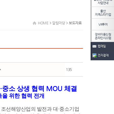
사업안내
울산
지역스타기업
HOME
알림마당
보도자료
VR투어
장비이용신청
온라인시스템
웹메일
전자결재
수
135
·
MOU
중소 상생 협력
체결
축을 위한 협력 전개
 조선해양산업의 발전과 대
·
중소기업