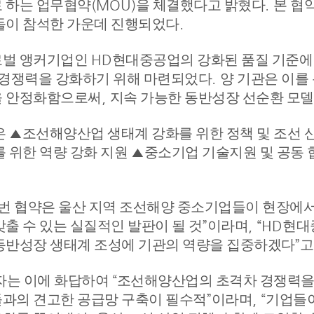
 하는 업무협약
(MOU)
을 체결했다고 밝혔다
.
본 협
들이 참석한 가운데 진행되었다
.
로벌 앵커기업인
HD
현대중공업의 강화된 품질 기준에 
 경쟁력을 강화하기 위해 마련되었다
.
양 기관은 이를
을 안정화함으로써
,
지속 가능한 동반성장 선순환 모
은
▲
조선해양산업 생태계 강화를 위한 정책 및 조선 
를 위한 역량 강화 지원
▲
중소기업 기술지원 및 공동 
번 협약은 울산 지역 조선해양 중소기업들이 현장에서
갖출 수 있는 실질적인 발판이 될 것
”
이라며
, “HD
현대
동반성장 생태계 조성에 기관의 역량을 집중하겠다
”
고
자는 이에 화답하여
“
조선해양산업의 초격차 경쟁력을
과의 견고한 공급망 구축이 필수적
”
이라며
, “
기업들이