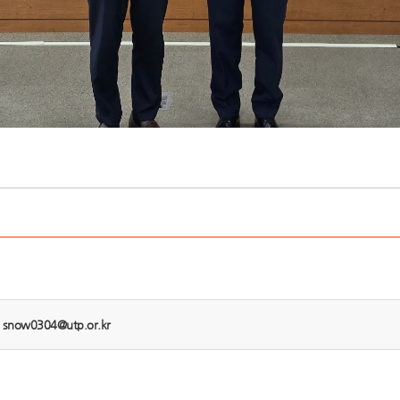
:
snow0304@utp.or.kr