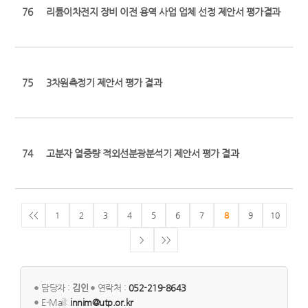
76
리튬이차전지 장비 이전 용역 사업 업체 선정 제안서 평가결과
75
3차원측정기 제안서 평가 결과
74
고분자 열중량 적외선분광분석기 제안서 평가 결과
<<
1
2
3
4
5
6
7
8
9
10
>
>>
담당자 :
김인
연락처 :
052-219-8643
E-Mail:
innim@utp.or.kr