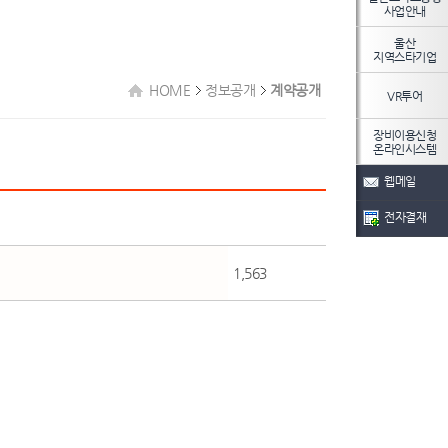
사업안내
울산
지역스타기업
HOME
정보공개
계약공개
VR투어
장비이용신청
온라인시스템
웹메일
전자결재
1,563