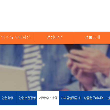
입주 및 부대시설
알림마당
정보공개
인권경영
안전보건경영
계약/수의계약
기부금실적공개
상품권구매내역
신