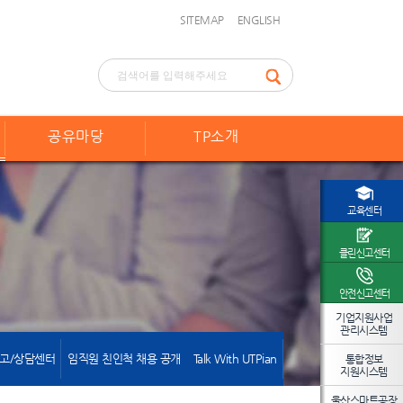
SITEMAP
ENGLISH
공유마당
TP소개
교육센터
클린신고센터
안전신고센터
기업지원사업
관리시스템
고/상담센터
임직원 친인척 채용 공개
Talk With UTPian
통합정보
지원시스템
울산스마트공장