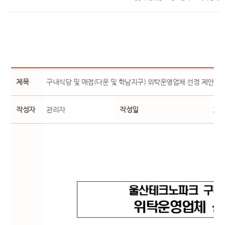
제목
구내식당 및 매점(다운 및 학남지구) 위탁운영업체 선정 제안서
작성자
관리자
작성일
25-