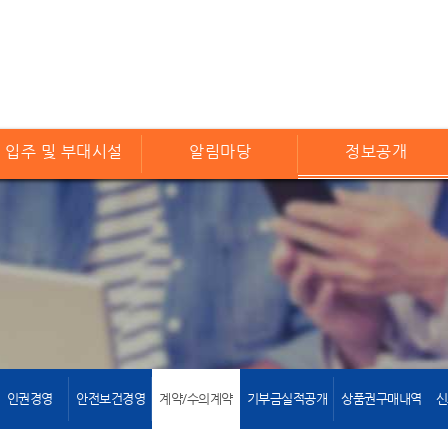
입주 및 부대시설
알림마당
정보공개
인권경영
안전보건경영
계약/수의계약
기부금실적공개
상품권구매내역
신