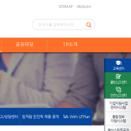
SITEMAP
ENGLISH
공유마당
TP소개
교육센터
클린신고센터
안전신고센터
기업지원사업
관리시스템
고/상담센터
임직원 친인척 채용 공개
Talk With UTPian
통합정보
지원시스템
울산스마트공장