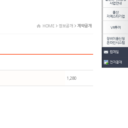
사업안내
울산
지역스타기업
HOME
정보공개
계약공개
VR투어
장비이용신청
온라인시스템
웹메일
전자결재
1,280