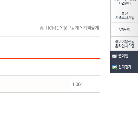
사업안내
울산
지역스타기업
HOME
정보공개
계약공개
VR투어
장비이용신청
온라인시스템
웹메일
전자결재
1,064