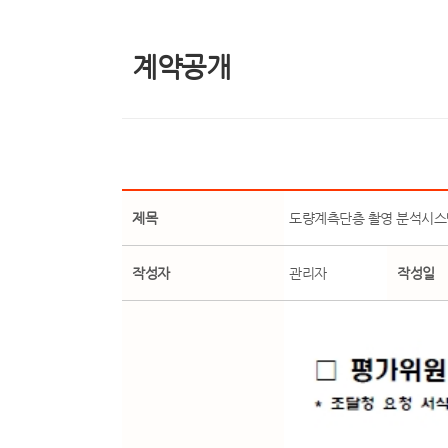
계약공개
제목
도량계측단층 촬영 분석시스
작성자
관리자
작성일