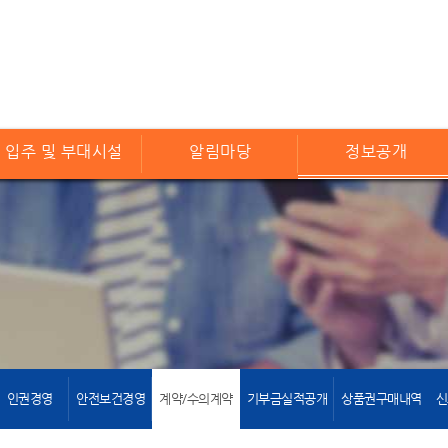
입주 및 부대시설
알림마당
정보공개
인권경영
안전보건경영
계약/수의계약
기부금실적공개
상품권구매내역
신