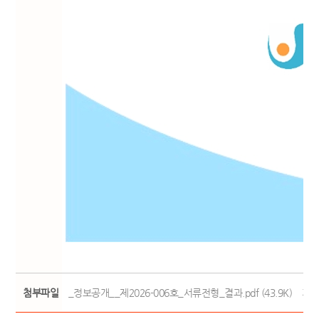
첨부파일
_정보공개__제2026-006호_서류전형_결과.pdf (43.9K)
개인