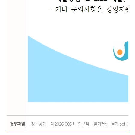
첨부파일
_정보공개__제2026-005호_연구직__필기전형_결과.pdf (84.3