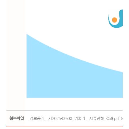
첨부파일
_정보공개__제2026-007호_위촉직__서류전형_결과.pdf (48.4