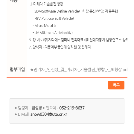
내용
3) 미래차 기술발전 방향
- SDV(Software Define Vehicle) : 차량 통신/보안, 자율주행
- PBV(Purpose Built Vehicle)
- Micro Mobility
- UAM(Urban Air Mobility)
6. 강 사 : (주)지디에스컴퍼니 진욱대표 (前 현대자동차 남양연구소 상무)
7. 참석자 : 자동차부품업체 임직원 및 관계자
첨부파일
★전기차_안전성_및_미래차_기술발전_방향_-_초청장.pdf (78
목록
담당자 :
임설경
연락처 :
052-219-8637
E-Mail:
snow0304@utp.or.kr