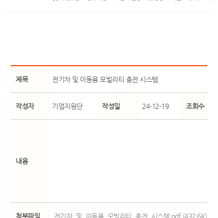
제목
전기차 및 이동용 모빌리티 충전 시스템
작성자
기업지원단
작성일
24-12-19
조회수
내용
첨부파일
전기차_및_이동용_모빌리티_충전_시스템.pdf (432.6K)