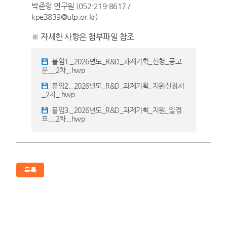
박준형 연구원 (052-219-8617 /
kpe3839@utp.or.kr)
※ 자세한 사항은 첨부파일 참조
붙임1._2026년도_R&D_과제기획_신청_공고
문__2차_.hwp
붙임2._2026년도_R&D_과제기획_지원신청서
_2차_.hwp
붙임3._2026년도_R&D_과제기획_지원_일정
표__2차_.hwp
목록