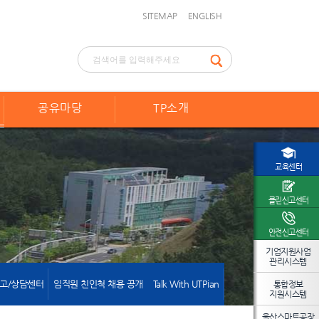
SITEMAP
ENGLISH
공유마당
TP소개
교육센터
클린신고센터
안전신고센터
기업지원사업
관리시스템
고/상담센터
임직원 친인척 채용 공개
Talk With UTPian
통합정보
지원시스템
울산스마트공장