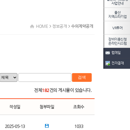
사업안내
울산
지역스타기업
HOME
정보공개
수의계약공개
VR투어
장비이용신청
온라인시스템
웹메일
전자결재
검색
전체
182
건의 게시물이 있습니다.
작성일
첨부파일
조회수
2025-05-13
1033