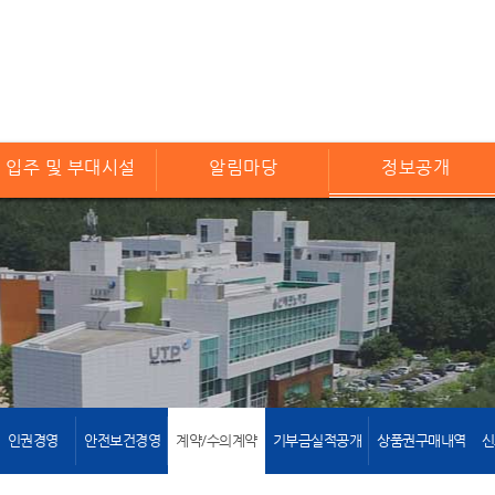
입주 및 부대시설
알림마당
정보공개
인권경영
안전보건경영
계약/수의계약
기부금실적공개
상품권구매내역
신