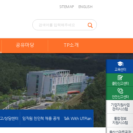
SITEMAP
ENGLISH
공유마당
TP소개
교육센터
클린신고센터
안전신고센터
기업지원사업
관리시스템
고/상담센터
임직원 친인척 채용 공개
Talk With UTPian
통합정보
지원시스템
울산스마트공장