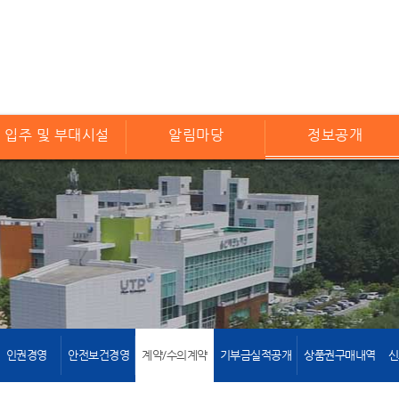
입주 및 부대시설
알림마당
정보공개
인권경영
안전보건경영
계약/수의계약
기부금실적공개
상품권구매내역
신