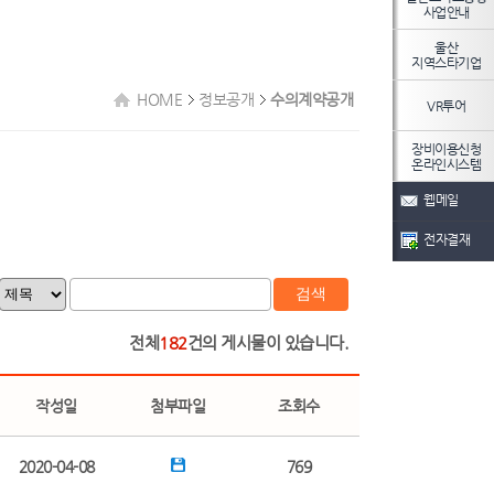
사업안내
울산
지역스타기업
HOME
정보공개
수의계약공개
VR투어
장비이용신청
온라인시스템
웹메일
전자결재
검색
전체
182
건의 게시물이 있습니다.
작성일
첨부파일
조회수
2020-04-08
769