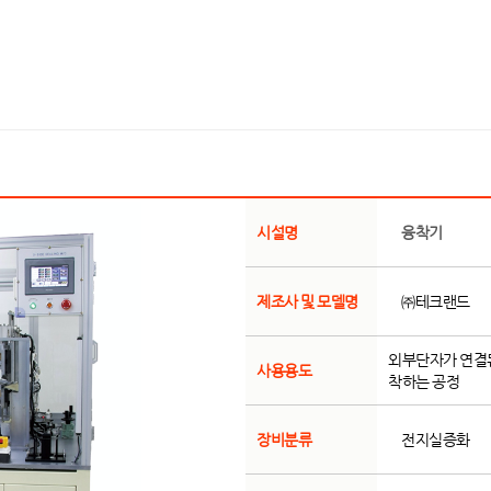
시설명
융착기
제조사 및 모델명
㈜테크랜드
외부단자가 연결된 s
사용용도
착하는 공정
장비분류
전지실증화