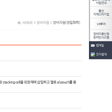
사업안내
울산
지역스타기업
HOME
장비지원
장비지원(정밀화학)
VR투어
장비이용신청
온라인시스템
웹메일
전자결재
tacking cell을 외장재에 삽입하고 열로 al pouch를 융