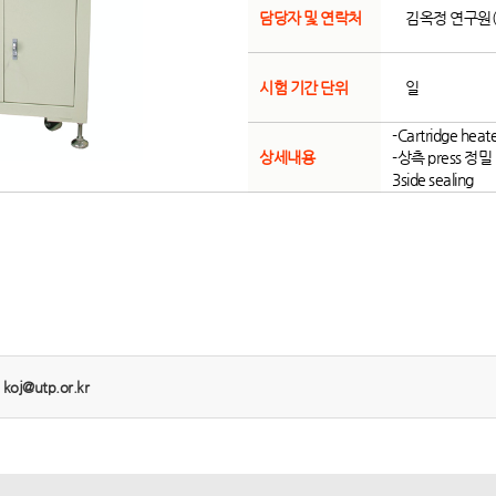
담당자 및 연락처
김옥정 연구원(05
시험 기간 단위
일
-Cartridge he
상세내용
-상측 press 정밀
3side sealing
:
koj@utp.or.kr