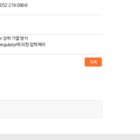
2-219-0864)
ater 상하 가열 방식
 regulator에 의한 압력제어
목록