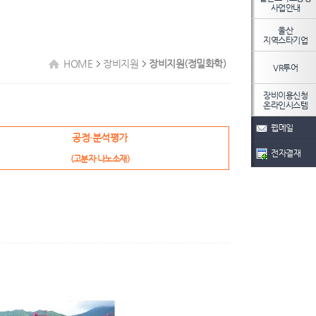
사업안내
울산
지역스타기업
HOME
장비지원
장비지원(정밀화학)
VR투어
장비이용신청
온라인시스템
웹메일
공정·분석평가
전자결재
(고분자·나노소재)