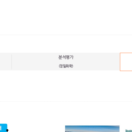
분석평가
(정밀화학)