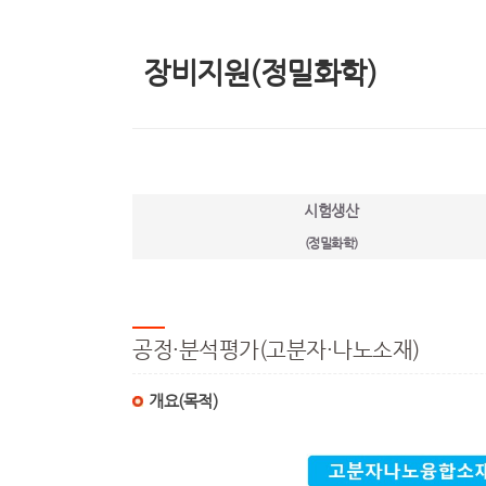
장비지원(정밀화학)
시험생산
(정밀화학)
공정·분석평가(고분자·나노소재)
개요(목적)