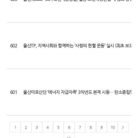
602
울산TP, 지역사회와 함께하는 ‘사랑의 헌혈 운동’ 실시 (최초 보도일: 202
601
울산미포산단 ‘에너지 자급자족’ 3차년도 본격 시동… 탄소중립형 산
1
2
3
4
5
6
7
8
9
10
>