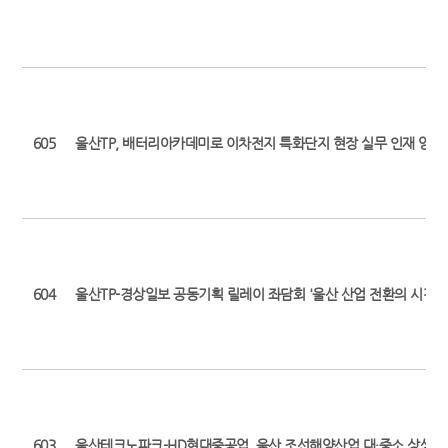
605
울산TP, 배터리아카데미로 이차전지 특화단지 현장 실무 인재 양성 박차 
604
울산TP-경상일보 공동기획 릴레이 좌담회 '울산 산업 전환의 시간' (
603
울산테크노파크-HD현대중공업, 울산 조선해양산업 대·중소 상생 협력