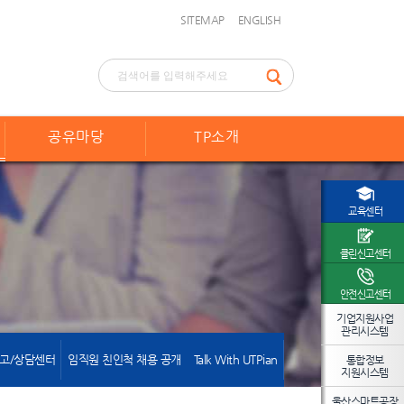
SITEMAP
ENGLISH
공유마당
TP소개
교육센터
클린신고센터
안전신고센터
기업지원사업
관리시스템
고/상담센터
임직원 친인척 채용 공개
Talk With UTPian
통합정보
지원시스템
울산스마트공장