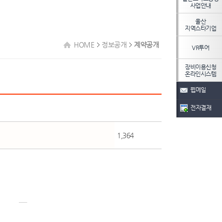
사업안내
울산
지역스타기업
HOME
정보공개
계약공개
VR투어
장비이용신청
온라인시스템
웹메일
전자결재
1,364