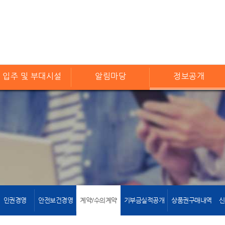
입주 및 부대시설
알림마당
정보공개
인권경영
안전보건경영
계약/수의계약
기부금실적공개
상품권구매내역
신