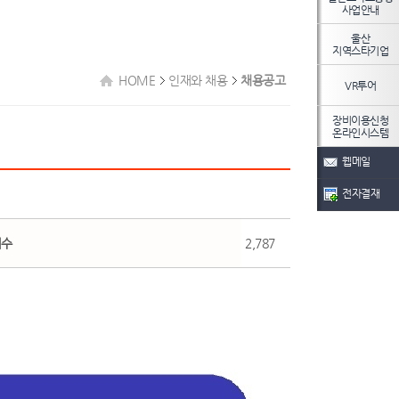
사업안내
울산
지역스타기업
HOME
인재와 채용
채용공고
VR투어
장비이용신청
온라인시스템
웹메일
전자결재
회수
2,787